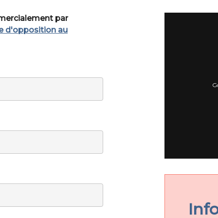
mmercialement par
te d'opposition au
Go
Inf