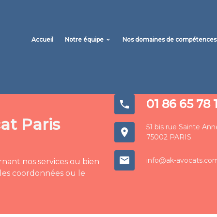
Accueil
Notre équipe
Nos domaines de compétences
01 86 65 78 
phone
at Paris
51 bis rue Sainte Ann
place
75002 PARIS
mail
info@ak-avocats.co
rnant nos services ou bien
 les coordonnées ou le